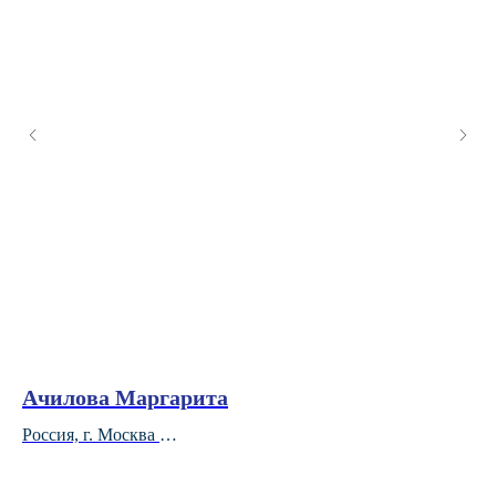
Ачилова Маргарита
П
Россия, г. Москва
Ка
Частная практика
M.
+79647645086
Це